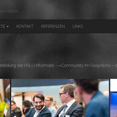
ern-Ebikon
KTE
KONTAKT
REFERENZEN
LINKS
erbildung der HSLU Informatik – «Community im Gespräch» – be