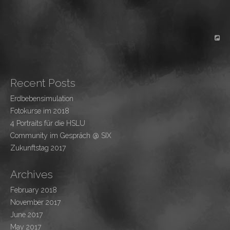
Recent Posts
Erdbebensimulation
Fotokurse im 2018
4 Portraits für die HSLU
Community im Gespräch @ SIX
Zukunftstag 2017
Archives
February 2018
November 2017
June 2017
May 2017