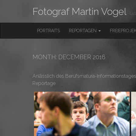
Fotograf Martin Vogel
Luz
M
S
PORTRAITS
REPORTAGEN
FREIEPROJE
K
A
I
I
P
T
N
O
MONTH:
DECEMBER 2016
M
C
O
E
N
Anlässlich des Berufsmatura-Informationstages 
N
T
Reportage
E
U
N
T