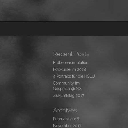
Recent Posts
Erdbebensimulation
Fotokurse im 2018
4 Portraits für die HSLU
Community im
Gespräch @ SIX
Zukunftstag 2017
Archives
February 2018
November 2017