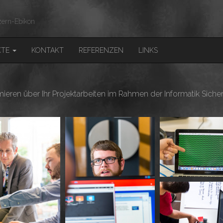
ern-Ebikon
KTE
KONTAKT
REFERENZEN
LINKS
eren über Ihr Projektarbeiten im Rahmen der Informatik Siche