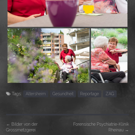
Tags:
Altersheim
Gesundheit
Reportage
ZAG
P
←
Bilder von der
Forensische Psychiatrie-Klinik
Grossmetzgerei
Rheinau
→
o